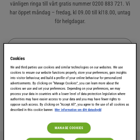
vänligen ringa till vårt gratis nummer 0200 883 721. Vi
har öppet måndag – fredag, kl 09.00 till kl18.00, untag
för helgdagar.
Cookies
We and third parties use cookies and similar technologies on our websites. We use
VAD HANDLAR DIN FRÅGA OM?
cookies to ensure our website functions properly, store your preferences, gain insights
into visitor behaviour, and build a profile of your online behaviour for personalized
advertisements. By clicking on “Manage Cookies”, you can learn more about the
cookies we use and set your preferences. Depending on your preferences, we may
DRYCKER
process your data in countries with a lower level of data protection legislation where
authorities may have easier access to your data and you may have fewer rights to
oppose such access. By clicking on “Accept All”, you agree to the use of all cookies as
MASKINER
described in this cookie banner.
Mer information om ditt dataskydd
MANAGE COOKIES