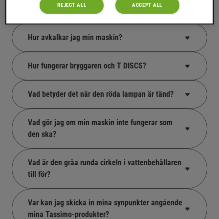
REJECT ALL
ACCEPT ALL
Vanliga frågor
Hur avkalkar jag min maskin?
Hur fungerar bryggaren och T DISCS?
Vad betyder det när den röda lampan är tänd?
Vad gör jag om min maskin inte fungerar som
den ska?
Vad är den gråa runda cirkeln i vattenbehållaren
till för?
Var kan jag skicka in mina synpunkter angående
mina Tassimo-produkter?