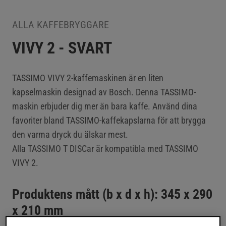
ALLA KAFFEBRYGGARE
VIVY 2 - SVART
TASSIMO VIVY 2-kaffemaskinen är en liten
kapselmaskin designad av Bosch. Denna TASSIMO-
maskin erbjuder dig mer än bara kaffe. Använd dina
favoriter bland TASSIMO-kaffekapslarna för att brygga
den varma dryck du älskar mest.
Alla TASSIMO T DISCar är kompatibla med TASSIMO
VIVY 2.
Produktens mått (b x d x h): 345 x 290
x 210 mm