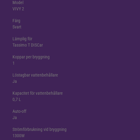
Model
VIVY 2
Färg
Svart
Lämplig för
Tassimo T DISCar
Koppar per bryggning
1
Löstagbar vattenbehållare
Ja
Kapacitet för vattenbehållare
0,7 L
Auto-off
Ja
Strömförbrukning vid bryggning
1300W